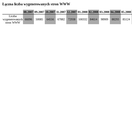
Łączna liczba wygenerowanych stron WWW
08.2007
09.2007
10.2007
11.2007
12.2007
01.2008
02.2008
03.2008
04.2008
05.2008
Liczba
wygenerowanych
66096
50085
64556
67882
72938
100332
84614
98909
88293
85124
stron WWW