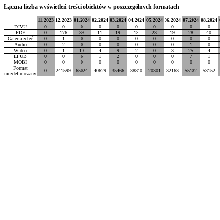
Łączna liczba wyświetleń treści obiektów w poszczególnych formatach
11.2023
12.2023
01.2024
02.2024
03.2024
04.2024
05.2024
06.2024
07.2024
08.2024
DJVU
0
0
0
0
0
0
0
0
0
0
PDF
0
176
39
11
19
13
23
19
28
40
Galeria zdjęć
0
1
0
0
0
0
0
0
0
0
Audio
0
2
0
0
0
0
0
0
1
0
Wideo
0
1
10
4
9
2
0
3
25
4
EPUB
0
0
6
1
2
0
0
0
7
1
MOBI
0
0
0
0
0
0
0
0
0
0
Format
0
241599
65024
40629
35466
38840
20301
32163
55182
53152
niezdefiniowany